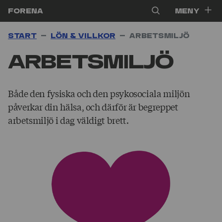
Hoppa till innehåll
Forena
Meny
Start
Lön & villkor
Arbets­miljö
Arbets­miljö
Både den fysiska och den psykosociala miljön
påverkar din hälsa, och därför är begreppet
arbetsmiljö i dag väldigt brett.