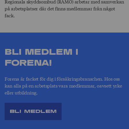
Regionala skyddsombud (RAMO) arbetar med samverkan
på arbetsplatser där det finns medlemmar från något
fack.
Bli medlem i
Forena!
Forena är facket för dig i försäkringsbranschen. Hos oss
kan alla på en arbetsplats vara medlemmar, oavsett yrke
eller utbildning.
Bli medlem