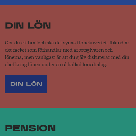
Din lön
Gör du ett bra jobb ska det synas i lönekuvertet. Ibland är
det facket som förhandlar med arbetsgivaren och
lönerna, men vanligast är att du själv diskuterar med din
chef kring lönen under en så kallad lönedialog.
Din lön
Pension