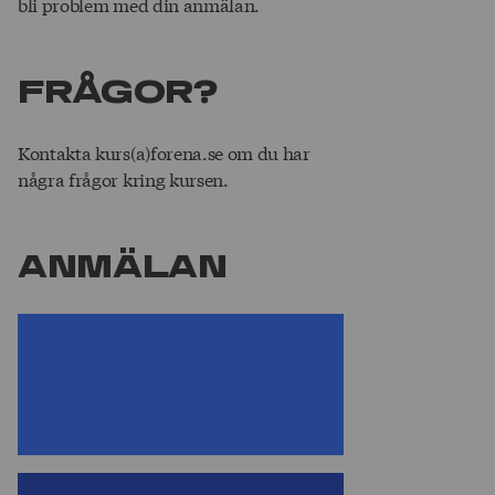
bli problem med din anmälan.
FRÅGOR?
Kontakta kurs(a)forena.se om du har
några frågor kring kursen.
Anmälan
Du måste vara inloggad och/eller
ha ett visst förtroendeuppdrag för
att kunna anmäla dig till den här
kursen/eventet.