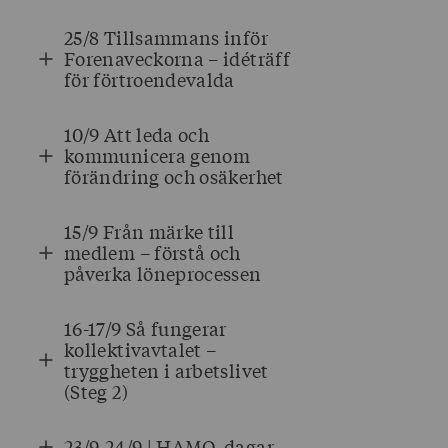
25/8 Tillsammans inför
Forenaveckorna – idéträff
för förtroendevalda
10/9 Att leda och
kommunicera genom
förändring och osäkerhet
15/9 Från märke till
medlem – förstå och
påverka löneprocessen
16-17/9 Så fungerar
kollektivavtalet –
tryggheten i arbetslivet
(Steg 2)
23/9-24/9 | HAMO-dagar