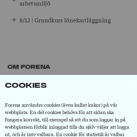
arbetsmiljö
8/12 | Grundkurs lönekartläggning
Om Forena
Forena är det största facket inom
Cookies
försäkringsbranschen. Våra medlemmar jobbar på
försäkringsbolag, på banker som ägs av
försäkringsbolag och hos försäkringsförmedlare.
Bli
Forena använder cookies (även kallat kakor) på vår
medlem
du också!
webbplats. En del cookies behövs för att sidan ska
fungera korrekt, till exempel så att du som loggar in på
webbplatsen förblir inloggad tills du själv väljer att logga
ut, och är inte valbara. En cookie för statistik är valbar