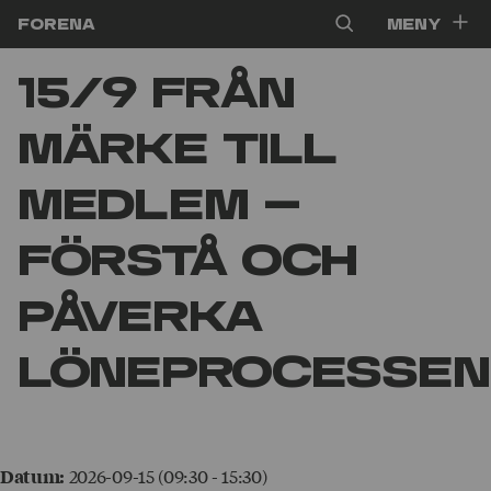
Hoppa till innehåll
Forena
Meny
15/9 Från
märke till
medlem –
förstå och
påverka
löneprocessen
2026-09-15 (09:30 - 15:30)
Datum: