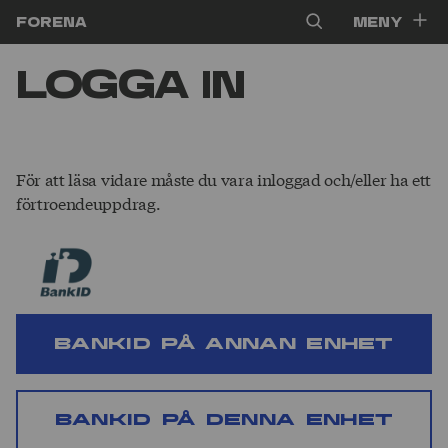
Hoppa till innehåll
Forena
Meny
Logga in
För att läsa vidare måste du vara inloggad och/eller ha ett
förtroendeuppdrag.
BankID på annan enhet
BankID på denna enhet