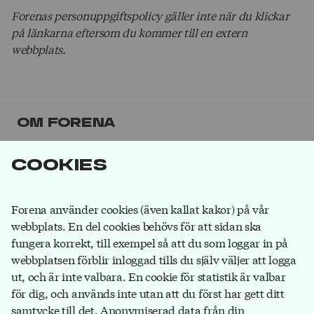
Forenas personuppgiftspolicy gäller inte när du klickar
på länkarna eftersom du kommer till en extern
webbplats.
Om Forena
Forena är det största facket inom
Cookies
försäkringsbranschen. Våra medlemmar jobbar på
försäkringsbolag, på banker som ägs av
försäkringsbolag och hos försäkringsförmedlare.
Bli
Forena använder cookies (även kallat kakor) på vår
medlem
du också!
webbplats. En del cookies behövs för att sidan ska
fungera korrekt, till exempel så att du som loggar in på
webbplatsen förblir inloggad tills du själv väljer att logga
ut, och är inte valbara. En cookie för statistik är valbar
Forena
för dig, och används inte utan att du först har gett ditt
Box 1116
samtycke till det. Anonymiserad data från din