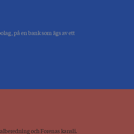
bolag, på en bank som ägs av ett
 valberedning och Forenas kansli.