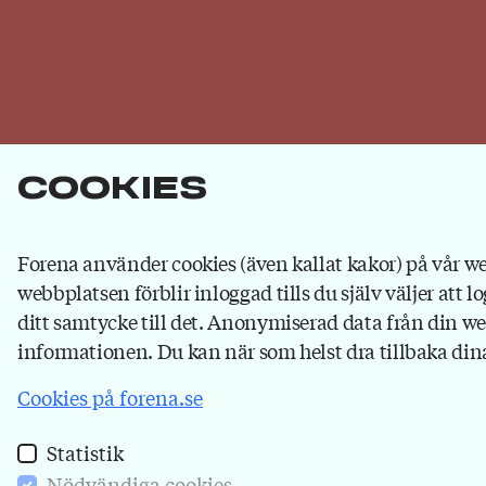
Cookies
Forena använder cookies (även kallat kakor) på vår web
webbplatsen förblir inloggad tills du själv väljer att lo
Om Forena
ditt samtycke till det. Anonymiserad data från din webb
informationen. Du kan när som helst dra tillbaka dina
Forena är det största facket inom
försäkringsbranschen. Våra medlemmar jobbar på
Cookies på forena.se
försäkringsbolag, på banker som ägs av
försäkringsbolag och hos försäkringsförmedlare.
Statistik
Bli medlem
du också!
Nödvändiga cookies