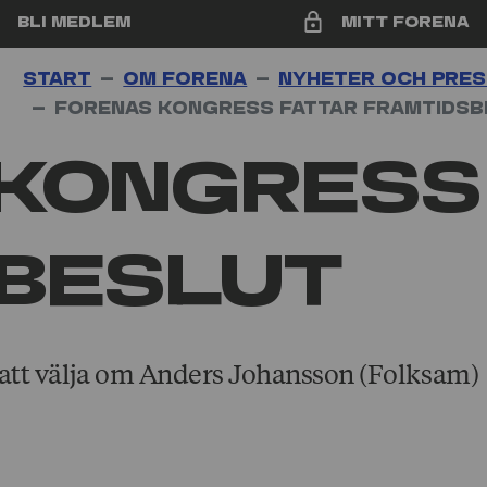
Bli medlem
Mitt Forena
Start
Om Forena
Nyheter och pre
Forenas kongress fattar framtids­
kongress
­beslut
 att välja om Anders Johansson (Folksam)