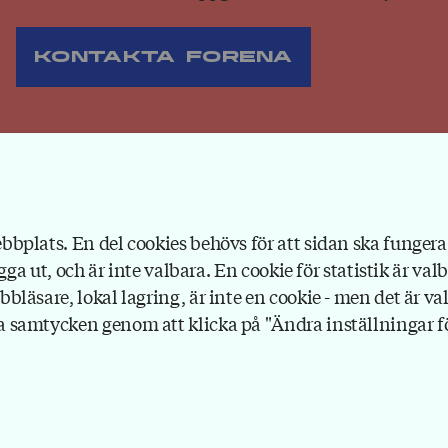
Kontakta Forena
bplats. En del cookies behövs för att sidan ska fungera 
gga ut, och är inte valbara. En cookie för statistik är val
läsare, lokal lagring, är inte en cookie - men det är val
 samtycken genom att klicka på "Ändra inställningar för
Forena
Box 1116
111 81 Stockholm
08-791 17 00