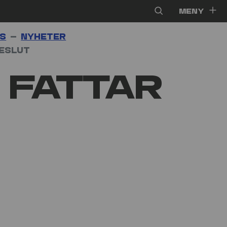
Meny
ss
Nyheter
beslut
 fattar