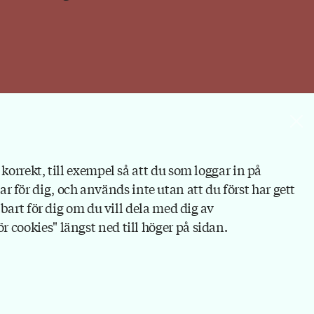
korrekt, till exempel så att du som loggar in på
bar för dig, och används inte utan att du först har gett
bart för dig om du vill dela med dig av
 cookies" längst ned till höger på sidan.
Kontakt
Personuppgifter och cookies
Webshop
Ändra inställningar för cookies