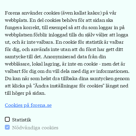
försäkringsbolag, på banker som ägs av
försäkringsbolag och hos försäkringsförmedlare.
Bli
Forena använder cookies (även kallat kakor) på vår
medlem
du också!
webbplats. En del cookies behövs för att sidan ska
fungera korrekt, till exempel så att du som loggar in på
webbplatsen förblir inloggad tills du själv väljer att logga
ut, och är inte valbara. En cookie för statistik är valbar
Forena
för dig, och används inte utan att du först har gett ditt
Box 1116
samtycke till det. Anonymiserad data från din
111 81 Stockholm
webbläsare, lokal lagring, är inte en cookie - men det är
valbart för dig om du vill dela med dig av informationen.
08-791 17 00
Du kan när som helst dra tillbaka dina samtycken genom
info@forena.se
att klicka på "Ändra inställningar för cookies" längst ned
till höger på sidan.
Cookies på forena.se
Kontakt
Personuppgifter och cookies
Statistik
Webshop
Nödvändiga cookies
Ändra inställningar för cookies