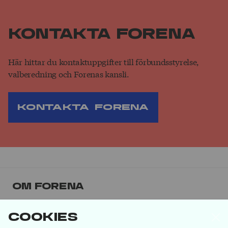
Kontakta Forena
Här hittar du kontaktuppgifter till förbundsstyrelse,
valberedning och Forenas kansli.
Kontakta Forena
Om Forena
Forena är det största facket inom
Cookies
försäkringsbranschen. Våra medlemmar jobbar på