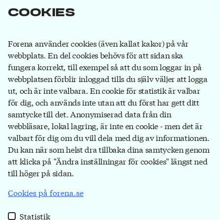
Forena är det största facket inom
Cookies
försäkringsbranschen. Våra medlemmar jobbar på
försäkringsbolag, på banker som ägs av
försäkringsbolag och hos försäkringsförmedlare.
Bli
Forena använder cookies (även kallat kakor) på vår
medlem
du också!
webbplats. En del cookies behövs för att sidan ska
fungera korrekt, till exempel så att du som loggar in på
webbplatsen förblir inloggad tills du själv väljer att logga
ut, och är inte valbara. En cookie för statistik är valbar
Forena
för dig, och används inte utan att du först har gett ditt
Box 1116
samtycke till det. Anonymiserad data från din
111 81 Stockholm
webbläsare, lokal lagring, är inte en cookie - men det är
valbart för dig om du vill dela med dig av informationen.
08-791 17 00
Du kan när som helst dra tillbaka dina samtycken genom
info@forena.se
att klicka på "Ändra inställningar för cookies" längst ned
till höger på sidan.
Cookies på forena.se
Kontakt
Personuppgifter och cookies
Statistik
Webshop