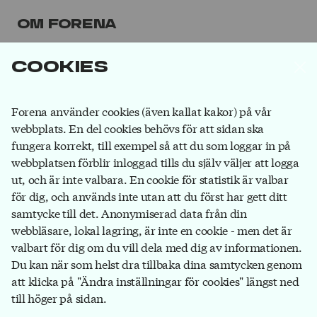
Om Forena
Forena är det största facket inom
Cookies
försäkringsbranschen. Våra medlemmar jobbar på
försäkringsbolag, på banker som ägs av
försäkringsbolag och hos försäkringsförmedlare.
Bli
Forena använder cookies (även kallat kakor) på vår
medlem
du också!
webbplats. En del cookies behövs för att sidan ska
fungera korrekt, till exempel så att du som loggar in på
webbplatsen förblir inloggad tills du själv väljer att logga
ut, och är inte valbara. En cookie för statistik är valbar
Forena
för dig, och används inte utan att du först har gett ditt
Box 1116
samtycke till det. Anonymiserad data från din
111 81 Stockholm
webbläsare, lokal lagring, är inte en cookie - men det är
valbart för dig om du vill dela med dig av informationen.
08-791 17 00
Du kan när som helst dra tillbaka dina samtycken genom
info@forena.se
att klicka på "Ändra inställningar för cookies" längst ned
till höger på sidan.