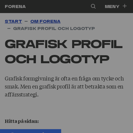
Hoppa till innehåll
Forena
Meny
Start
Om Forena
Grafisk profil och logo­­typ
Grafisk profil
och logo­­typ
Grafisk formgivning är ofta en fråga om tycke och
smak. Men en grafisk profil är att betrakta som en
affärsstrategi.
Hitta på sidan: