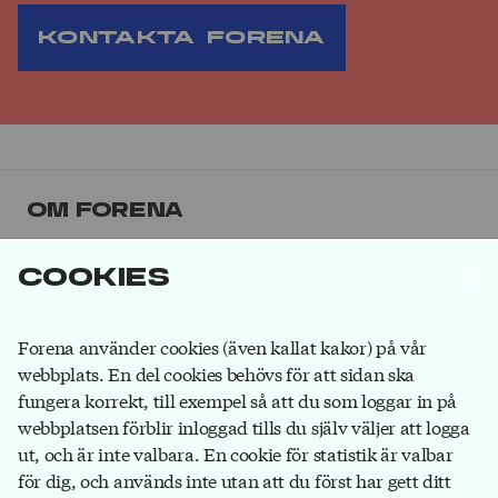
Kontakta Forena
Om Forena
Forena är det största facket inom
Cookies
försäkringsbranschen. Våra medlemmar jobbar på
försäkringsbolag, på banker som ägs av
försäkringsbolag och hos försäkringsförmedlare.
Bli
Forena använder cookies (även kallat kakor) på vår
medlem
du också!
webbplats. En del cookies behövs för att sidan ska
fungera korrekt, till exempel så att du som loggar in på
webbplatsen förblir inloggad tills du själv väljer att logga
ut, och är inte valbara. En cookie för statistik är valbar
Forena
för dig, och används inte utan att du först har gett ditt
Box 1116