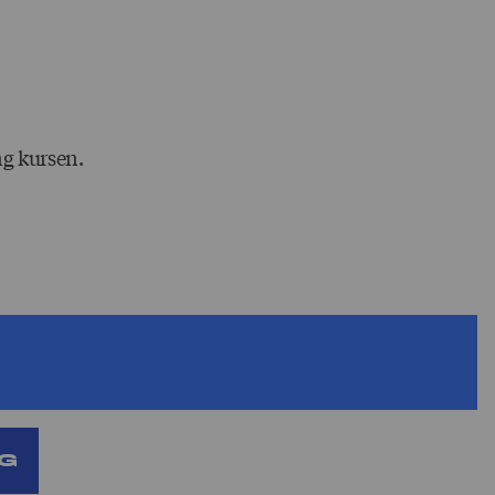
ng kursen.
troendeuppdrag för att kunna anmäla dig till den
ig