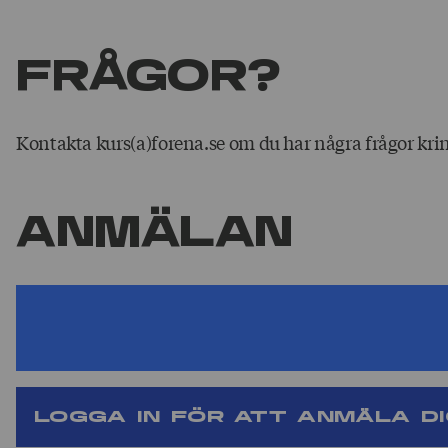
FRÅGOR?
Kontakta kurs(a)forena.se om du har några frågor kri
Anmälan
Du måste vara inloggad och/eller ha ett visst för
här kursen/eventet.
Logga in för att anmäla d