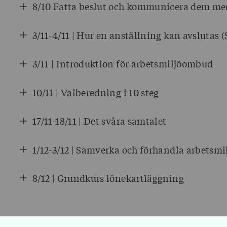
8/10 Fatta beslut och kommunicera dem me
3/11-4/11 | Hur en anställning kan avslutas (
3/11 | Introduktion för arbetsmiljöombud
10/11 | Valberedning i 10 steg
17/11-18/11 | Det svåra samtalet
1/12-3/12 | Samverka och förhandla arbetsmi
8/12 | Grundkurs lönekartläggning