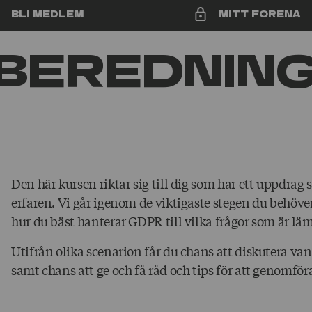
Bli medlem
Mitt Forena
lberedning
Den här kursen riktar sig till dig som har ett uppdrag
erfaren. Vi går igenom de viktigaste stegen du behöver
hur du bäst hanterar GDPR till vilka frågor som är lämp
Utifrån olika scenarion får du chans att diskutera va
samt chans att ge och få råd och tips för att genomfö