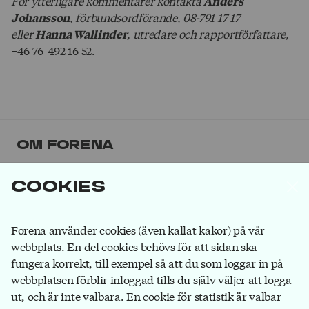
För ytterligare kommentarer kontakta
Anders
, förbundsordförande, 08-791 17 17
Johansson
eller
, utredare och rapportförfattare,
Hanna Wallinder
+46 76-492 16 52.
Om Forena
Forena är det största facket inom
Cookies
försäkringsbranschen. Våra medlemmar jobbar på
försäkringsbolag, på banker som ägs av
försäkringsbolag och hos försäkringsförmedlare.
Bli
Forena använder cookies (även kallat kakor) på vår
medlem
du också!
webbplats. En del cookies behövs för att sidan ska
fungera korrekt, till exempel så att du som loggar in på
webbplatsen förblir inloggad tills du själv väljer att logga
ut, och är inte valbara. En cookie för statistik är valbar
Forena