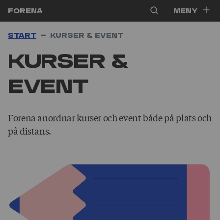
Hoppa till innehåll
Forena
Meny
Start
Kurser & event
Kurser &
event
Forena anordnar kurser och event både på plats och
på distans.