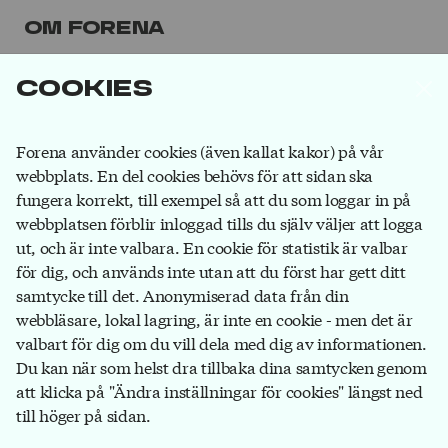
Om Forena
Forena är det största facket inom
Cookies
försäkringsbranschen. Våra medlemmar jobbar på
försäkringsbolag, på banker som ägs av
försäkringsbolag och hos försäkringsförmedlare.
Bli
Forena använder cookies (även kallat kakor) på vår
medlem
du också!
webbplats. En del cookies behövs för att sidan ska
fungera korrekt, till exempel så att du som loggar in på
webbplatsen förblir inloggad tills du själv väljer att logga
ut, och är inte valbara. En cookie för statistik är valbar
Forena
för dig, och används inte utan att du först har gett ditt
Box 1116
samtycke till det. Anonymiserad data från din
111 81 Stockholm
webbläsare, lokal lagring, är inte en cookie - men det är
valbart för dig om du vill dela med dig av informationen.
08-791 17 00
Du kan när som helst dra tillbaka dina samtycken genom
info@forena.se
att klicka på "Ändra inställningar för cookies" längst ned
till höger på sidan.