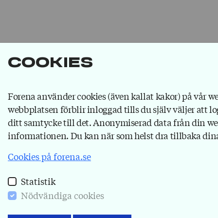
Cookies
Forena använder cookies (även kallat kakor) på vår web
webbplatsen förblir inloggad tills du själv väljer att lo
Om Forena
ditt samtycke till det. Anonymiserad data från din webb
informationen. Du kan när som helst dra tillbaka dina
Forena är det största facket inom
försäkringsbranschen. Våra medlemmar jobbar på
Cookies på forena.se
försäkringsbolag, på banker som ägs av
försäkringsbolag och hos försäkringsförmedlare.
Statistik
Bli medlem
du också!
Nödvändiga cookies