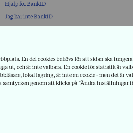
Hjälp för BankID
Jag har inte BankID
Forenas personuppgiftspolicy gäller inte när du klick
kommer till en extern webbplats.
bplats. En del cookies behövs för att sidan ska fungera 
gga ut, och är inte valbara. En cookie för statistik är val
läsare, lokal lagring, är inte en cookie - men det är val
 samtycken genom att klicka på "Ändra inställningar för
Forena
Box 1116
111 81 Stockholm
08-791 17 00
info@forena.se