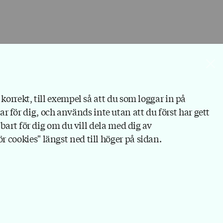
ar på länkarna eftersom du
korrekt, till exempel så att du som loggar in på
bar för dig, och används inte utan att du först har gett
bart för dig om du vill dela med dig av
 cookies" längst ned till höger på sidan.
Kontakt
Personuppgifter och cookies
Webshop
Ändra inställningar för cookies