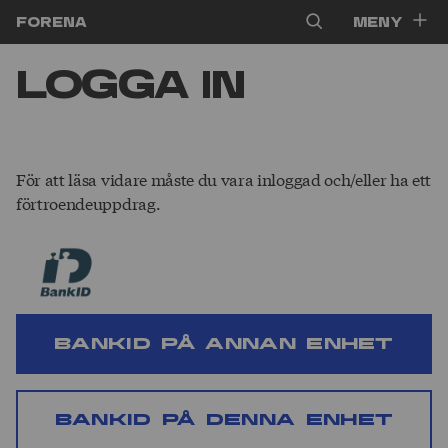
Hoppa till innehåll
Forena
Meny
Logga in
För att läsa vidare måste du vara inloggad och/eller ha ett
förtroendeuppdrag.
BankID på annan enhet
BankID på denna enhet