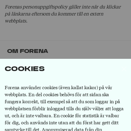
Forenas personuppgiftspolicy gäller inte när du klickar
på länkarna eftersom du kommer till en extern
webbplats.
Om Forena
Forena är det största facket inom
Cookies
försäkringsbranschen. Våra medlemmar jobbar på
försäkringsbolag, på banker som ägs av
försäkringsbolag och hos försäkringsförmedlare.
Bli
Forena använder cookies (även kallat kakor) på vår
medlem
du också!
webbplats. En del cookies behövs för att sidan ska
fungera korrekt, till exempel så att du som loggar in på
webbplatsen förblir inloggad tills du själv väljer att logga
ut, och är inte valbara. En cookie för statistik är valbar
Forena
för dig, och används inte utan att du först har gett ditt
Box 1116
samtycke till det. Anonymiserad data från din