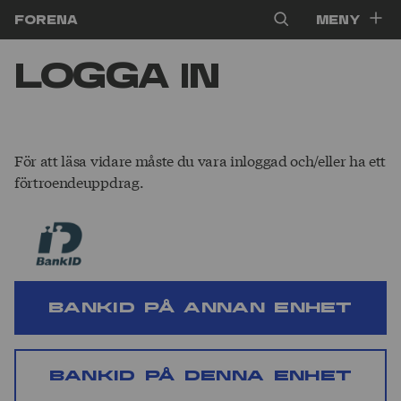
Hoppa till innehåll
Forena
Meny
Logga in
För att läsa vidare måste du vara inloggad och/eller ha ett
förtroendeuppdrag.
BankID på annan enhet
BankID på denna enhet