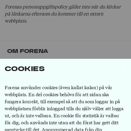
Forenas personuppgiftspolicy gäller inte när du klickar
på länkarna eftersom du kommer till en extern
webbplats.
Om Forena
Forena är det största facket inom
Cookies
försäkringsbranschen. Våra medlemmar jobbar på
försäkringsbolag, på banker som ägs av
försäkringsbolag och hos försäkringsförmedlare.
Bli
Forena använder cookies (även kallat kakor) på vår
medlem
du också!
webbplats. En del cookies behövs för att sidan ska
fungera korrekt, till exempel så att du som loggar in på
webbplatsen förblir inloggad tills du själv väljer att logga
ut, och är inte valbara. En cookie för statistik är valbar
Forena
för dig, och används inte utan att du först har gett ditt
Box 1116
samtycke till det. Anonymiserad data från din