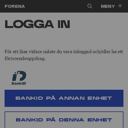
Hoppa till innehåll
Forena
Meny
Logga in
För att läsa vidare måste du vara inloggad och/eller ha ett
förtroendeuppdrag.
BankID på annan enhet
BankID på denna enhet