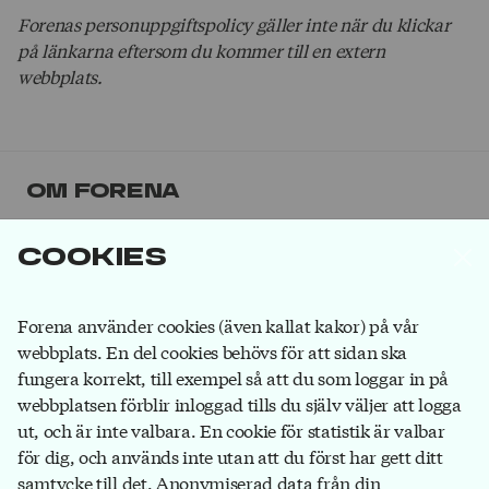
Forenas personuppgiftspolicy gäller inte när du klickar
på länkarna eftersom du kommer till en extern
webbplats.
Om Forena
Forena är det största facket inom
Cookies
försäkringsbranschen. Våra medlemmar jobbar på
försäkringsbolag, på banker som ägs av
försäkringsbolag och hos försäkringsförmedlare.
Bli
Forena använder cookies (även kallat kakor) på vår
medlem
du också!
webbplats. En del cookies behövs för att sidan ska
fungera korrekt, till exempel så att du som loggar in på
webbplatsen förblir inloggad tills du själv väljer att logga
ut, och är inte valbara. En cookie för statistik är valbar
Forena
för dig, och används inte utan att du först har gett ditt
Box 1116
samtycke till det. Anonymiserad data från din