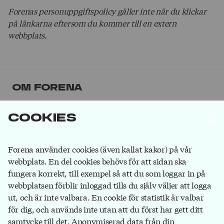
Forenas personuppgiftspolicy gäller inte när du klickar
på länkarna eftersom du kommer till en extern
webbplats.
Om Forena
Forena är det största facket inom
Cookies
försäkringsbranschen. Våra medlemmar jobbar på
försäkringsbolag, på banker som ägs av
försäkringsbolag och hos försäkringsförmedlare.
Bli
Forena använder cookies (även kallat kakor) på vår
medlem
du också!
webbplats. En del cookies behövs för att sidan ska
fungera korrekt, till exempel så att du som loggar in på
webbplatsen förblir inloggad tills du själv väljer att logga
ut, och är inte valbara. En cookie för statistik är valbar
Forena
för dig, och används inte utan att du först har gett ditt
Box 1116
samtycke till det. Anonymiserad data från din