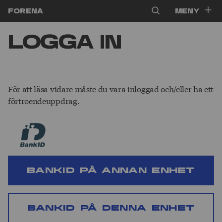
Hoppa till innehåll
Forena
Meny
Logga in
För att läsa vidare måste du vara inloggad och/eller ha ett
förtroendeuppdrag.
BankID på annan enhet
BankID på denna enhet