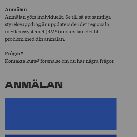
Anmälan
Anmälan görs individuellt. Se till så att samtliga
styrelseuppdrag är uppdaterade i det regionala
medlemssystemet (RMS) annars kan det bli
problem med din anmälan.
Frågor?
Kontakta kurs@forena.se om du har några frågor.
Anmälan
Du måste vara inloggad och/eller ha ett
visst förtroendeuppdrag för att kunna
anmäla dig till den här kursen/eventet.