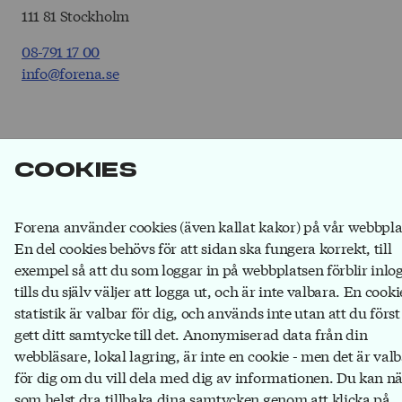
111 81 Stockholm
08-791 17 00
info@forena.se
Kontakt
Cookies
Personuppgifter och cookies
Webshop
Ändra inställningar för cookies
Forena använder cookies (även kallat kakor) på vår webbpla
En del cookies behövs för att sidan ska fungera korrekt, till
exempel så att du som loggar in på webbplatsen förblir inlo
tills du själv väljer att logga ut, och är inte valbara. En cooki
statistik är valbar för dig, och används inte utan att du först
gett ditt samtycke till det. Anonymiserad data från din
webbläsare, lokal lagring, är inte en cookie - men det är valb
för dig om du vill dela med dig av informationen. Du kan n
som helst dra tillbaka dina samtycken genom att klicka på