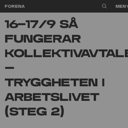
Hoppa till innehåll
Forena
Men
16-17/9 Så
fungerar
kollektivavtal
–
tryggheten i
arbetslivet
(Steg 2)