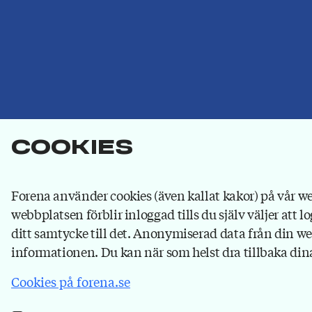
Cookies
Forena använder cookies (även kallat kakor) på vår web
webbplatsen förblir inloggad tills du själv väljer att lo
Om Forena
ditt samtycke till det. Anonymiserad data från din webb
informationen. Du kan när som helst dra tillbaka dina
Forena är det största facket inom
försäkringsbranschen. Våra medlemmar jobbar på
Cookies på forena.se
försäkringsbolag, på banker som ägs av
försäkringsbolag och hos försäkringsförmedlare.