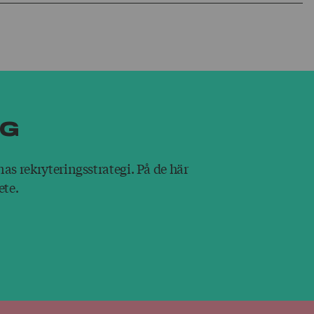
ng
nas rekryteringsstrategi. På de här
ete.