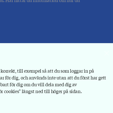
korrekt, till exempel så att du som loggar in på
bar för dig, och används inte utan att du först har gett
bart för dig om du vill dela med dig av
 cookies" längst ned till höger på sidan.
Kontakt
Personuppgifter och cookies
Webshop
Ändra inställningar för cookies