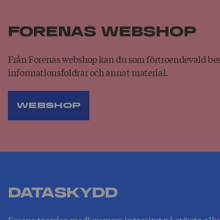
Forenas web­shop
Från Forenas webshop kan du som förtroendevald best
informationsfoldrar och annat material.
Webshop
Data­skydd
Forena tar våra medlemmars integritet på största allv