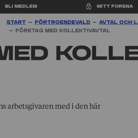
Bli medlem
Mitt Forena
Start
För­troende­vald
Avtal och 
Företag med kollektiv­­avtal
med kolle
nns arbetsgivaren med i den här