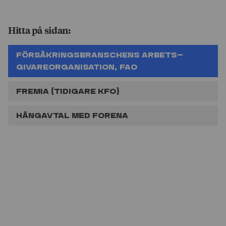
Hitta på sidan:
För­säkrings­branschens Arbets­
givare­organisation, FAO
Fremia (tidigare KFO)
Häng­avtal med Forena