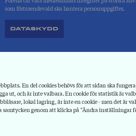
som förtroendevald ska hantera personuppgifter.
Dataskydd
bplats. En del cookies behövs för att sidan ska fungera 
gga ut, och är inte valbara. En cookie för statistik är val
läsare, lokal lagring, är inte en cookie - men det är val
 samtycken genom att klicka på "Ändra inställningar för
Forena
Box 1116
111 81 Stockholm