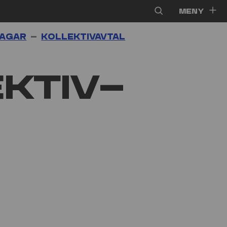
Meny
lagar
Kollektiv­avtal
ktiv­­