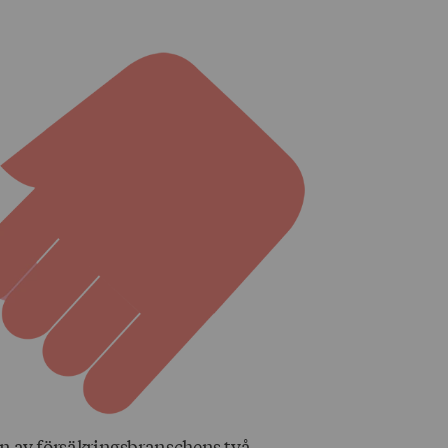
gon av försäkringsbranschens två